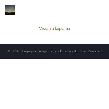
Vissza a képtárba
© 2026 Drégelyvár Alapítvány
-
BusinessBuilder
Powered