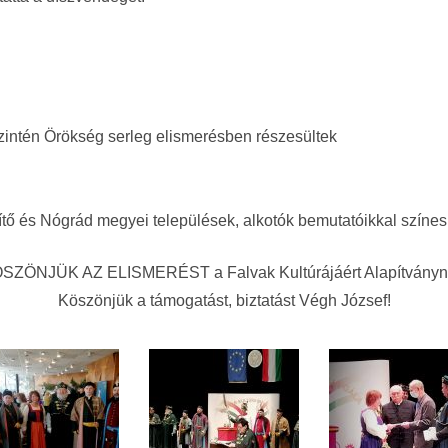
zintén Örökség serleg elismerésben részesültek
tő és Nógrád megyei települések, alkotók bemutatóikkal színesí
SZÖNJÜK AZ ELISMERÉST a Falvak Kultúrájáért Alapítványn
Köszönjük a támogatást, biztatást Végh József!