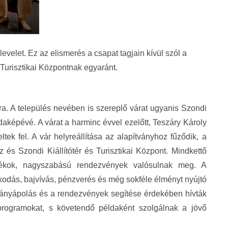
levelet. Ez az elismerés a csapat tagjain kívül szól a
Turisztikai Központnak egyaránt.
ra. A település nevében is szereplő várat ugyanis Szondi
ldaképévé. A várat a harminc évvel ezelőtt, Teszáry Károly
ltek fel. A vár helyreállítása az alapítványhoz fűződik, a
 és Szondi Kiállítótér és Turisztikai Központ. Mindkettő
átékok, nagyszabású rendezvények valósulnak meg. A
zkodás, bajvívás, pénzverés és még sokféle élményt nyújtó
ományápolás és a rendezvények segítése érdekében hívták
 programokat, s követendő példaként szolgálnak a jövő