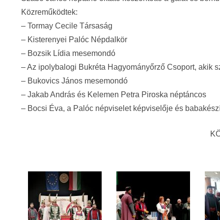
Közreműködtek:
– Tormay Cecile Társaság
– Kisterenyei Palóc Népdalkör
– Bozsik Lídia mesemondó
– Az ipolybalogi Bukréta Hagyományőrző Csoport, akik s
– Bukovics János mesemondó
– Jakab András és Kelemen Petra Piroska néptáncos
– Bocsi Éva, a Palóc népviselet képviselője és babakészí
KÖ