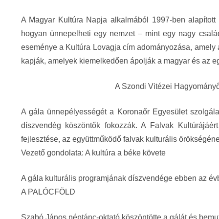
A Magyar Kultúra Napja alkalmából 1997-ben alapított
hogyan ünnepelheti egy nemzet – mint egy nagy család
eseménye a Kultúra Lovagja cím adományozása, amely a F
kapják, amelyek kiemelkedően ápolják a magyar és az eg
A Szondi Vitézei Hagyományőr
A gála ünnepélyességét a Koronaőr Egyesület szolgálat
díszvendég köszöntők fokozzák. A Falvak Kultúrájáért
fejlesztése, az együttműködő falvak kulturális örökségéne
Vezető gondolata: A kultúra a béke követe
A gála kulturális programjának díszvendége ebben az év
A PALÓCFÖLD
Szabó János néptánc-oktató köszöntötte a gálát és bemut