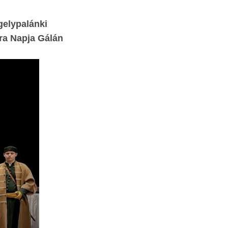
gelypalánki
ra Napja Gálán