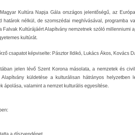
 Magyar Kultúra Napja Gála országos jelentőségű, az Európai
 határok nélkül, de szomszédai meghívásával, programba val
alvak Kultúrájáért Alapítvány nemzetnek szóló millenniumi a
yetemes kultúrát.
ző csapatot képviselte: Pásztor Ildikó, Lukács Ákos, Kovács D
ában jelen lévő Szent Korona másolata, a nemzetek és civil
 Alapítvány küldetése a kulturálisan hátrányos helyzetben
k ápolása, valamint a nemzet kulturális egyesítése.
ben:
atta a díszvendéget.