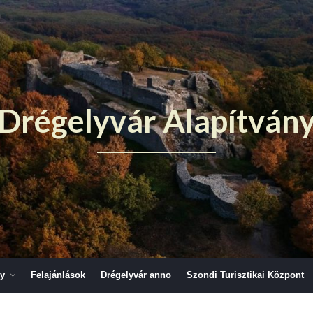
Drégelyvár Alapítván
ny
Felajánlások
Drégelyvár anno
Szondi Turisztikai Központ