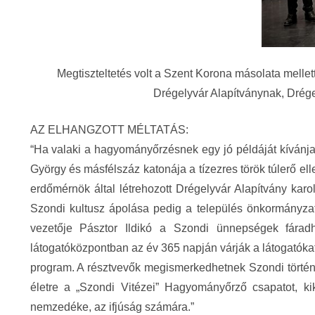
Megtiszteltetés volt a Szent Korona másolata mellett 
Drégelyvár Alapítványnak, Drége
AZ ELHANGZOTT MÉLTATÁS:
“Ha valaki a hagyományőrzésnek egy jó példáját kívánja 
György és másfélszáz katonája a tízezres török túlerő ell
erdőmérnök által létrehozott Drégelyvár Alapítvány karolt
Szondi kultusz ápolása pedig a település önkormányzatáh
vezetője Pásztor Ildikó a Szondi ünnepségek fárad
látogatóközpontban az év 365 napján várják a látogatókat
program. A résztvevők megismerkedhetnek Szondi történe
életre a „Szondi Vitézei” Hagyományőrző csapatot, ki
nemzedéke, az ifjúság számára.”