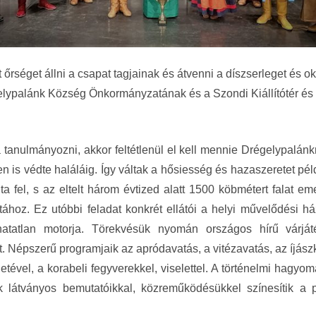
őrséget állni a csapat tagjainak és átvenni a díszserleget és ok
lypalánk Község Önkormányzatának és a Szondi Kiállítótér és 
tanulmányozni, akkor feltétlenül el kell mennie Drégelypalánk
en is védte haláláig. Így váltak a hősiesség és hazaszeretet pé
a fel, s az eltelt három évtized alatt 1500 köbmétert falat eme
oz. Ez utóbbi feladat konkrét ellátói a helyi művelődési ház
hatatlan motorja. Törekvésük nyomán országos hírű várj
. Népszerű programjaik az apródavatás, a vitézavatás, az íjás
tével, a korabeli fegyverekkel, viselettel. A történelmi hagy
k látványos bemutatóikkal, közreműködésükkel színesítik a