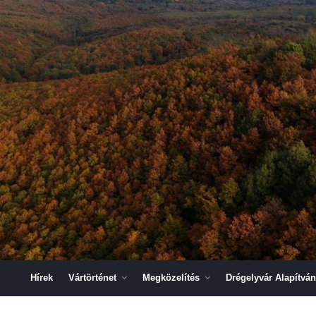
Hírek
Vártörténet
Megközelítés
Drégelyvár Alapítvá