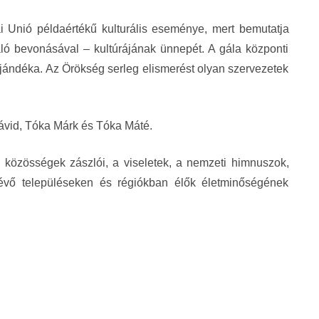
 Unió példaértékű kulturális eseménye, mert bemutatja
ó bevonásával – kultúrájának ünnepét. A gála központi
jándéka. Az Örökség serleg elismerést olyan szervezetek
ávid, Tóka Márk és Tóka Máté.
 közösségek zászlói, a viseletek, a nemzeti himnuszok,
 lévő településeken és régiókban élők életminőségének