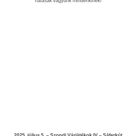
hálásak vagyunk mindenkinek!
2025. július 5. – Szondi Várjátékok IV – Sáferkút