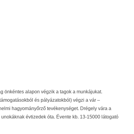
rólag önkéntes alapon végzik a tagok a munkájukat.
támogatásokból és pályázatokból) végzi a vár –
ténelmi hagyományőrző tevékenységet. Drégely vára a
i unokáknak évtizedek óta. Évente kb. 13-15000 látogató