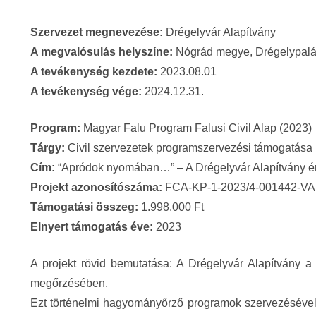
Szervezet megnevezése:
Drégelyvár Alapítvány
A megvalósulás helyszíne:
Nógrád megye, Drégelypal
A tevékenység kezdete:
2023.08.01
A tevékenység vége:
2024.12.31.
Program:
Magyar Falu Program Falusi Civil Alap (2023)
Tárgy:
Civil szervezetek programszervezési támogatása
Cím:
“Apródok nyomában…” – A Drégelyvár Alapítvány ér
Projekt azonosítószáma:
FCA-KP-1-2023/4-001442-VA
Támogatási összeg:
1.998.000 Ft
Elnyert támogatás éve:
2023
A projekt rövid bemutatása: A Drégelyvár Alapítvány a 
megőrzésében.
Ezt történelmi hagyományőrző programok szervezésével,