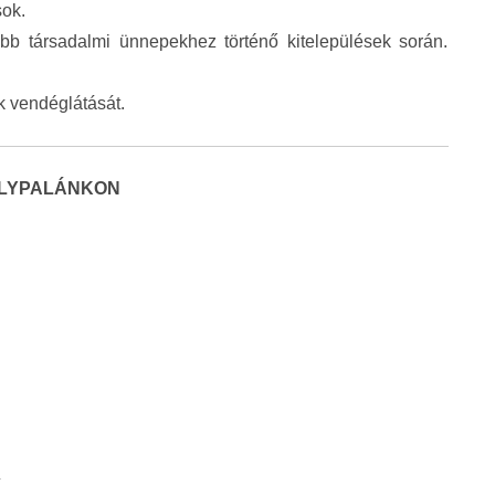
sok.
obb társadalmi ünnepekhez történő kitelepülések során.
k vendéglátását.
LYPALÁNKON