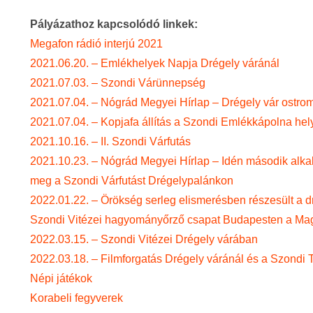
Pályázathoz kapcsolódó linkek:
Megafon rádió interjú 2021
2021.06.20. – Emlékhelyek Napja Drégely váránál
2021.07.03. – Szondi Várünnepség
2021.07.04. – Nógrád Megyei Hírlap – Drégely vár ostro
2021.07.04. – Kopjafa állítás a Szondi Emlékkápolna hel
2021.10.16. – II. Szondi Várfutás
2021.10.23. – Nógrád Megyei Hírlap – Idén második alk
meg a Szondi Várfutást Drégelypalánkon
2022.01.22. – Örökség serleg elismerésben részesült a d
Szondi Vitézei hagyományőrző csapat Budapesten a Mag
2022.03.15. – Szondi Vitézei Drégely várában
2022.03.18. – Filmforgatás Drégely váránál és a Szondi 
Népi játékok
Korabeli fegyverek