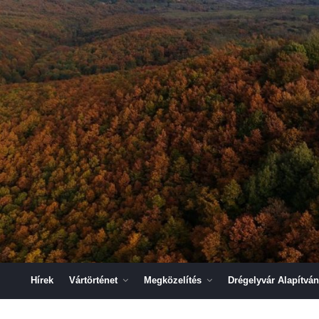
Hírek
Vártörténet
Megközelítés
Drégelyvár Alapítvá