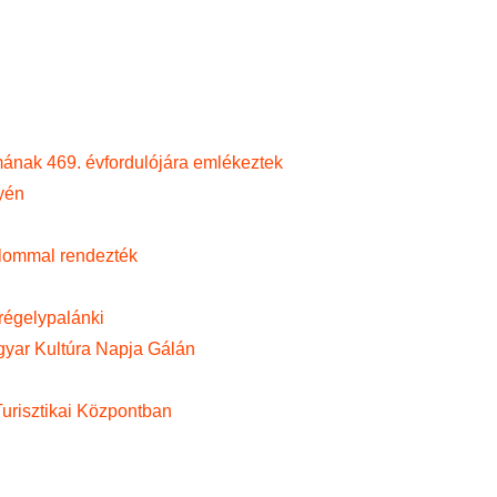
mának 469. évfordulójára emlékeztek
yén
alommal rendezték
régelypalánki
yar Kultúra Napja Gálán
Turisztikai Központban