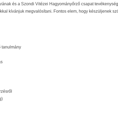
rának és a Szondi Vitézei Hagyományőrző csapat tevékenységé
kal kívánjuk megvalósítani. Fontos elem, hogy készüljenek sz
ő tanulmány
ás
rzésről
g)