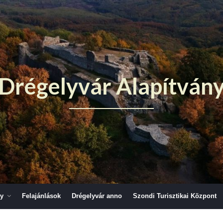
Drégelyvár Alapítván
ny
Felajánlások
Drégelyvár anno
Szondi Turisztikai Központ