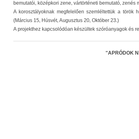
bemutatói, középkori zene, vártörténeti bemutató, zenés 
A korosztályoknak megfelelően szemléltettük a török h
(Március 15, Húsvét, Augusztus 20, Október 23.)
A projekthez kapcsolódóan készültek szóróanyagok és rek
“APRÓDOK 