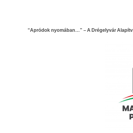
“Apródok nyomában…” – A Drégelyvár Alapítv