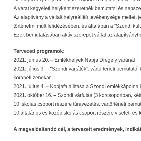
A várat kegyeleti helyként szeretnék bemutatni és népszer
Az alapítvány a vállalt helyreállító tevékenysége mellett
történelmi múlt felidézésében, és általában a “Szondi kul
Ezek bemutatásában aktív szerepet vállal az alapítvány
Tervezett programok:
2021. június 20. – Emlékhelyek Napja Drégely váránál
2021. július 3. – “Szondi várjáték”: vártörténeti bemutató
korabeli zenekar
2021. július 4. – Kopjafa állítása a Szondi emlékkápolna
2021. október 16. – Szondi várfutás (3 korcsoportban, kétf
10 iskolás csoport részére túravezetés, vártörténeti be
10 általános és középiskolás csoport részére viselet- és
A megvalósítandó cél, a tervezett eredmények, indiká