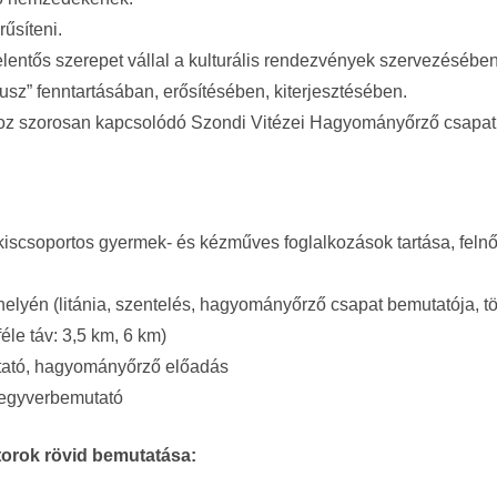
űsíteni.
 jelentős szerepet vállal a kulturális rendezvények szervezésébe
tusz” fenntartásában, erősítésében, kiterjesztésében.
hoz szorosan kapcsolódó Szondi Vitézei Hagyományőrző csapat
, kiscsoportos gyermek- és kézműves foglalkozások tartása, felnő
 helyén (litánia, szentelés, hagyományőrző csapat bemutatója, 
éle táv: 3,5 km, 6 km)
mutató, hagyományőrző előadás
 fegyverbemutató
torok rövid bemutatása: