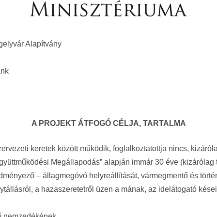
elyvár Alapítvány
ánk
A PROJEKT ÁTFOGÓ CÉLJA, TARTALMA
szervezeti keretek között működik, foglalkoztatottja nincs, kizá
gyüttműködési Megállapodás” alapján immár 30 éve (kizárólag 
eredményező – állagmegóvó helyreállítását, vármegmentő és tör
tállásról, a hazaszeretetről üzen a mának, az idelátogató kése
övő nemzedékének.