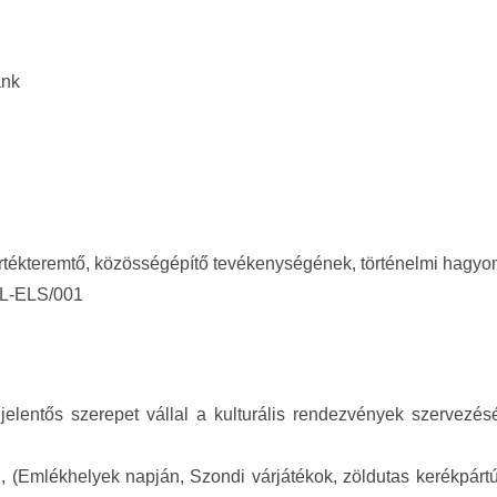
ánk
tékteremtő, közösségépítő tevékenységének, történelmi hagy
L-ELS/001
jelentős szerepet vállal a kulturális rendezvények szervezés
 (Emlékhelyek napján, Szondi várjátékok, zöldutas kerékpártú