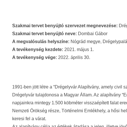
Szakmai tervet benyújtó szervezet megnevezése:
Drég
Szakmai tervet benyújtó neve:
Dombai Gábor
A megvalósulás helyszíne:
Nógrád megye, Drégelypal
A tevékenység kezdete:
2021. május 1.
A tevékenység vége:
2022. április 30.
1991-ben jött létre a “Drégelyvár Alapítvány, amely civil 
Drégelyvár tulajdonosa a Magyar Állam. Az alapítvány “E
napjainkra mintegy 1.500 köbméter visszaépített falat 
Nemzeti Örökség része, Történelmi Emlékhely, a hősi hely
keresi fel a várat.
Az alapítvány célja az értékek átadása a jelen, illetve j