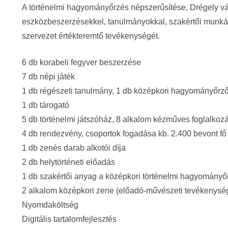
A történelmi hagyományőrzés népszerűsítése, Drégely vá
eszközbeszerzésekkel, tanulmányokkal, szakértői munkák
szervezet értékteremtő tevékenységét.
6 db korabeli fegyver beszerzése
7 db népi játék
1 db régészeti tanulmány, 1 db középkori hagyományőrz
1 db tárogató
5 db történelmi játszóház, 8 alkalom kézműves foglalkoz
4 db rendezvény, csoportok fogadása kb. 2.400 bevont fő
1 db zenés darab alkotói díja
2 db helytörténeti előadás
1 db szakértői anyag a középkori történelmi hagyományő
2 alkalom középkori zene (előadó-művészeti tevékenysé
Nyomdaköltség
Digitális tartalomfejlesztés