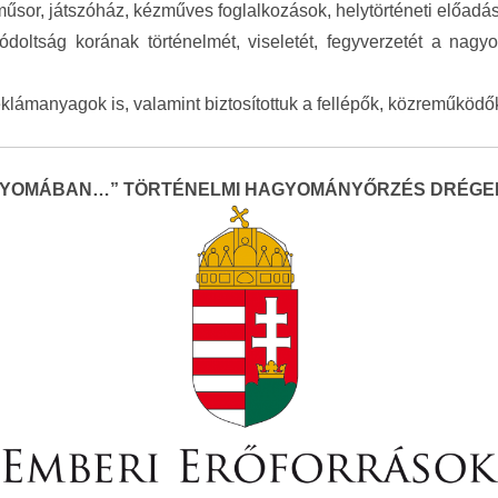
műsor, játszóház, kézműves foglalkozások, helytörténeti előadá
ódoltság korának történelmét, viseletét, fegyverzetét a nagy
lámanyagok is, valamint biztosítottuk a fellépők, közreműködő
NYOMÁBAN…” TÖRTÉNELMI HAGYOMÁNYŐRZÉS DRÉGE