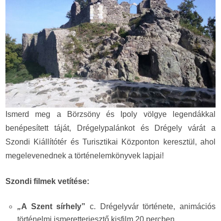
Ismerd meg a Börzsöny és Ipoly völgye legendákkal
benépesített táját, Drégelypalánkot és Drégely várát a
Szondi Kiállítótér és Turisztikai Központon keresztül, ahol
megelevenednek a történelemkönyvek lapjai!
Szondi filmek vetítése:
„
A Szent sírhely”
c. Drégelyvár története, animációs
történelmi ismeretterjesztő kisfilm 20 percben