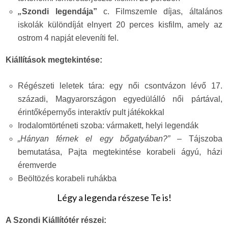
„
Szondi legendája
”
c. Filmszemle díjas, általános
iskolák különdíját elnyert 20 perces kisfilm, amely az
ostrom 4 napját eleveníti fel.
Kiállítások megtekintése:
Régészeti leletek tára: egy női csontvázon lévő 17.
századi, Magyarországon egyedülálló női pártával,
érintőképernyős interaktív pult játékokkal
Irodalomtörténeti szoba: vármakett, helyi legendák
„Hányan férnek el egy bőgatyában?”
– Tájszoba
bemutatása, Pajta megtekintése korabeli ágyú, házi
éremverde
Beöltözés korabeli ruhákba
Légy a legenda részese Te is!
A Szondi Kiállítótér részei: