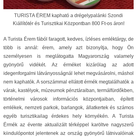
TURISTA ÉREM kapható a drégelypalánki Szondi
Kiállítótér és Turisztikai Központban 800 Ft-os áron!
A Turista Érem fából faragott, kedves, ízléses emléktárgy, de
több is annál: érem, amely azt bizonyítja, hogy Ön
személyesen is meglátogatta Magyarország valamely
gyönyörű vidékét. Az érméket kizárólag az adott
idegenforgalmi látványosságnál lehet megvásárolni, máshol
nem kaphatók.
A sorszámmal ellátott érmék megtalálhatók a
várak, kastélyok, múzeumok pénztáraiban, termálfürdőkben,
történelmi városok információs központjaiban, épített
emlékek, nemzeti parkok, barlangok, állatkertek és számos
egyéb turisztikailag érdekes hely környékén. A Turista
Érmék az évente aktualizált térképpel karöltve nagyszerű
kiindulópontot jelentenek az ország gyönyörű látnivalóinak